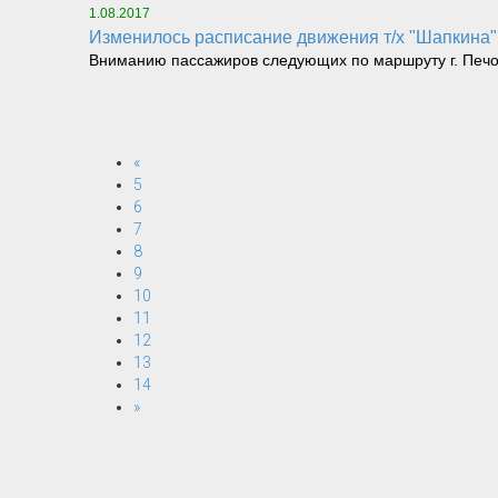
1.08.2017
Изменилось расписание движения т/х "Шапкина" (
Вниманию пассажиров следующих по маршруту г. Печора
«
5
6
7
8
9
10
11
12
13
14
»