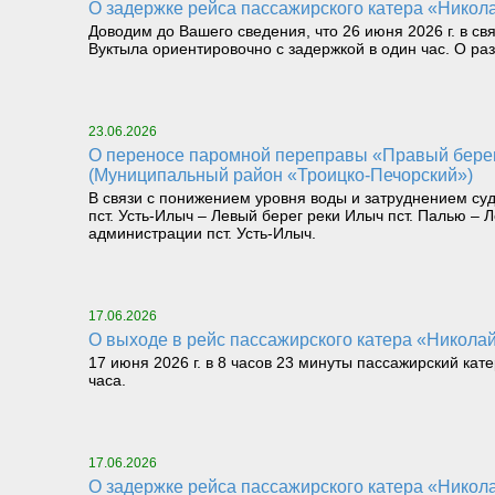
О задержке рейса пассажирского катера «Никола
Доводим до Вашего сведения, что 26 июня 2026 г. в св
Вуктыла ориентировочно с задержкой в один час. О р
23.06.2026
О переносе паромной переправы «Правый берег реки Илыч пст. Усть-Илыч – Левый берег реки Илыч пст. Палью – Левый берег Печоры»
(Муниципальный район «Троицко-Печорский»)
В связи с понижением уровня воды и затруднением су
пст. Усть-Илыч – Левый берег реки Илыч пст. Палью 
администрации пст. Усть-Илыч.
17.06.2026
О выходе в рейс пассажирского катера «Николай 
17 июня 2026 г. в 8 часов 23 минуты пассажирский кат
часа.
17.06.2026
О задержке рейса пассажирского катера «Никола