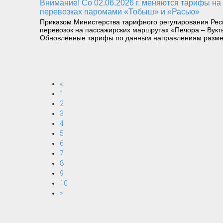
Внимание! Со 02.06.2026 г. меняются тарифы на пассажирских перевозках катерами «Николай Герасимов» и «Щугор», а также на грузопассажирских
перевозках паромами «Тобыш» и «Расью»
Приказом Министерства тарифного регулирования Респ
перевозок на пассажирских маршрутах «Печора – Вукт
Обновлённые тарифы по данным направлениям разме
«
1
2
3
4
5
6
7
8
9
10
»