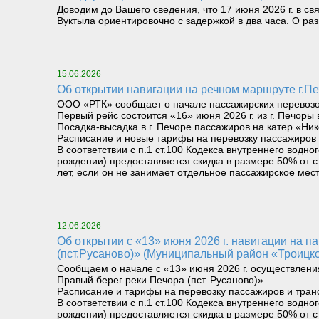
Доводим до Вашего сведения, что 17 июня 2026 г. в св
Вуктыла ориентировочно с задержкой в два часа. О р
15.06.2026
Об открытии навигации на речном маршруте г.Печ
ООО «РТК» сообщает о начале пассажирских перевозок 
Первый рейс состоится «16» июня 2026 г. из г. Печоры 
Посадка-высадка в г. Печоре пассажиров на катер «Ник
Расписание и новые тарифы на перевозку пассажиров 
В соответствии с п.1 ст.100 Кодекса внутреннего вод
рождении) предоставляется скидка в размере 50% от с
лет, если он не занимает отдельное пассажирское мест
12.06.2026
Об открытии с «13» июня 2026 г. навигации на паромном маршруте «Левый берег реки Печора (Троицко-Печорск) – Правый берег реки Печора
(пст.Русаново)» (Муниципальный район «Троицк
Сообщаем о начале с «13» июня 2026 г. осуществлени
Правый берег реки Печора (пст. Русаново)».
Расписание и тарифы на перевозку пассажиров и тран
В соответствии с п.1 ст.100 Кодекса внутреннего вод
рождении) предоставляется скидка в размере 50% от с