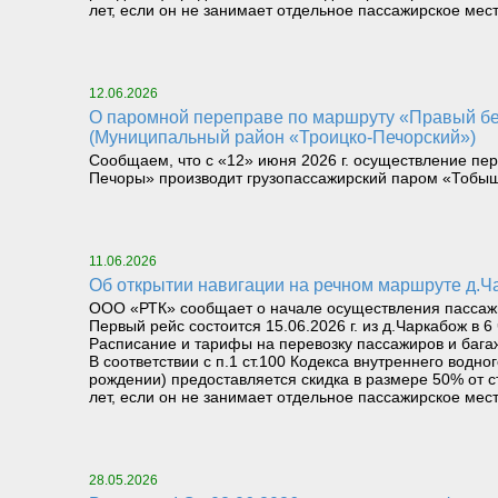
лет, если он не занимает отдельное пассажирское мест
12.06.2026
О паромной переправе по маршруту «Правый берег реки Илыч пст. Усть-Илыч – Левый берег реки Илыч пст. Палью – Левый берег Печоры»
(Муниципальный район «Троицко-Печорский»)
Сообщаем, что с «12» июня 2026 г. осуществление пер
Печоры» производит грузопассажирский паром «Тобыш
11.06.2026
Об открытии навигации на речном маршруте д.
ООО «РТК» сообщает о начале осуществления пассажир
Первый рейс состоится 15.06.2026 г. из д.Чаркабож в 6
Расписание и тарифы на перевозку пассажиров и бага
В соответствии с п.1 ст.100 Кодекса внутреннего вод
рождении) предоставляется скидка в размере 50% от с
лет, если он не занимает отдельное пассажирское мест
28.05.2026