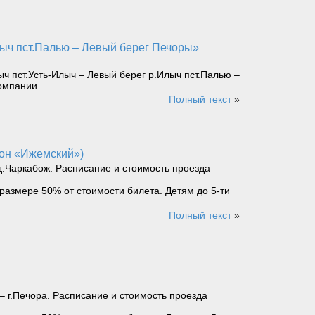
 пст.Усть-Илыч – Левый берег р.Илыч пст.Палью –
омпании.
Полный текст
»
йон «Ижемский»)
д.Чаркабож. Расписание и стоимость проезда
размере 50% от стоимости билета. Детям до 5-ти
Полный текст
»
– г.Печора. Расписание и стоимость проезда