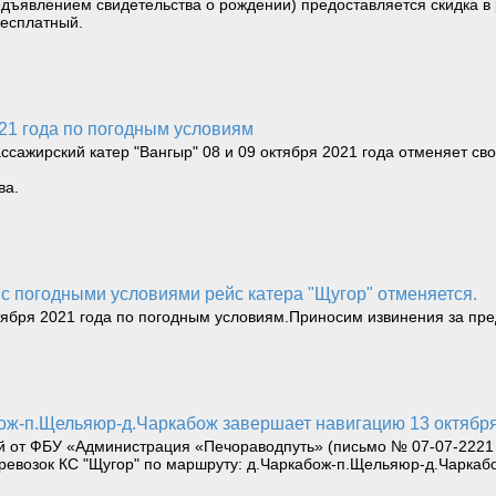
дъявлением свидетельства о рождении) предоставляется скидка в 
бесплатный.
021 года по погодным условиям
ссажирский катер "Вангыр" 08 и 09 октября 2021 года отменяет с
ва.
зи с погодными условиями рейс катера "Щугор" отменяется.
тября 2021 года по погодным условиям.Приносим извинения за пр
бож-п.Щельяюр-д.Чаркабож завершает навигацию 13 октября
от ФБУ «Администрация «Печораводпуть» (письмо № 07-07-2221 
евозок КС "Щугор" по маршруту: д.Чаркабож-п.Щельяюр-д.Чаркабо