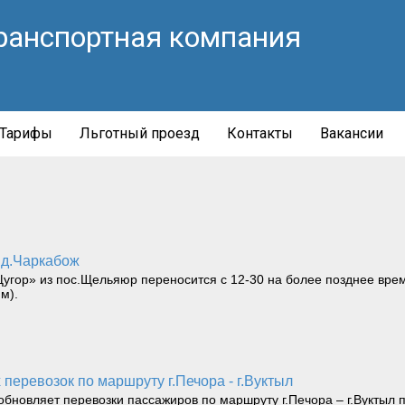
ранспортная компания
Тарифы
Льготный проезд
Контакты
Вакансии
- д.Чаркабож
Щугор» из пос.Щельяюр переносится с 12-30 на более позднее врем
м).
х перевозок по маршруту г.Печора - г.Вуктыл
зобновляет перевозки пассажиров по маршруту г.Печора – г.Вуктыл