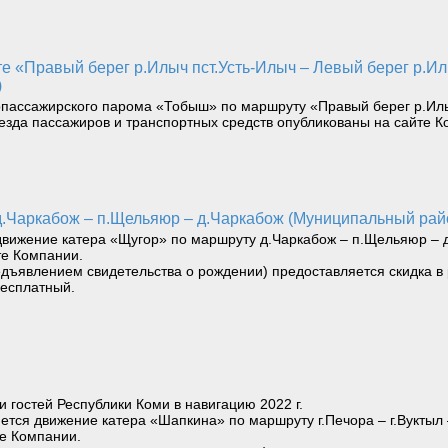
)
пассажирского парома «Тобыш» по маршруту «Правый берег р.Илыч
езда пассажиров и транспортных средств опубликованы на сайте К
 д.Чаркабож – п.Щельяюр – д.Чаркабож (Муниципальный ра
 движение катера «Щугор» по маршруту д.Чаркабож – п.Щельяюр – 
те Компании.
дъявлением свидетельства о рождении) предоставляется скидка в 
бесплатный.
 гостей Республики Коми в навигацию 2022 г.
яется движение катера «Шапкина» по маршруту г.Печора – г.Вуктыл 
те Компании.