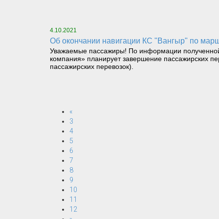
4.10.2021
Об окончании навигации КС "Вангыр" по мар
Уважаемые пассажиры! По информации полученной 
компания» планирует завершение пассажирских пере
пассажирских перевозок).
«
3
4
5
6
7
8
9
10
11
12