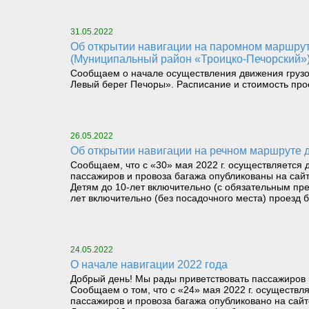
31.05.2022
Об открытии навигации на паромном маршруте «Правый берег р.Илыч пст.Усть-Илыч – Левый берег р.Илыч пст.Палью – Левый берег Печоры»
(Муниципальный район «Троицко-Печорский»
Сообщаем о начале осуществления движения грузо
Левый берег Печоры». Расписание и стоимость про
26.05.2022
Об открытии навигации на речном маршруте
Сообщаем, что с «30» мая 2022 г. осуществляется
пассажиров и провоза багажа опубликованы на сай
Детям до 10-лет включительно (с обязательным пре
лет включительно (без посадочного места) проезд 
24.05.2022
О начале навигации 2022 года
Добрый день! Мы рады приветствовать пассажиров и
Сообщаем о том, что с «24» мая 2022 г. осуществл
пассажиров и провоза багажа опубликовано на сай