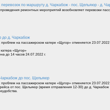
х перевозок по маршруту д. Чаркабож - пос. Щельяюр - д. Ча
е проведения ремонтных мероприятий возобновляет перевозки пасс
юр до д. Чаркабож
х проблем на пассажирском катере «Щугор» отменяется 23.07.2022 
й катера «Щугор»
на до 14 часов 24.07.2022 г.
д. Чаркабож до пос. Щельяюр
х проблем на пассажирском катере «Щугор» отменяется 23.07.2022 г
рейса от пос. Щельяюр (время отправления 12-30) до д. Чаркабож 
еудобства.