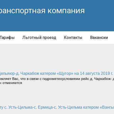
ранспортная компания
Тарифы
Льготный проезд
Контакты
Вакансии
Щельяюр-д. Чаркабож катером «Щугор» на 14 августа 2019 г.
яет Вас, что в связи с гидрометеоусловиями рейс д. Чаркабож- д.
» отменяется