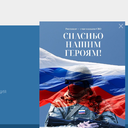
×
+7 (82142) 7-14-16
+7 (82142) 3-28-15
РК г. Печора ул. Лесная д. 2
ooortk-2011@mail.ru
ция
Режим работы с 8:00 - 17:00