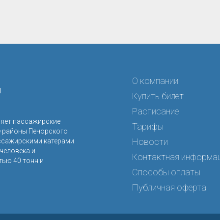
О компании
я
Купить билет
Расписание
ляет пассажирские
Тарифы
е районы Печорского
Новости
ссажирскими катерами
человека и
Контактная информа
ью 40 тонн и
Способы оплаты
Публичная оферта