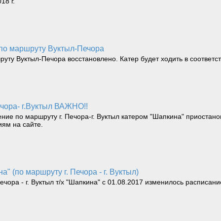
18 г.
 по маршруту Вуктыл-Печора
шруту Вуктыл-Печора восстановлено. Катер будет ходить в соответ
чора- г.Вуктыл ВАЖНО!!
ение по маршруту г. Печора-г. Вуктыл катером "Шапкина" приостано
ям на сайте.
" (по маршруту г. Печора - г. Вуктыл)
ора - г. Вуктыл т/х "Шапкина" с 01.08.2017 изменилось расписани