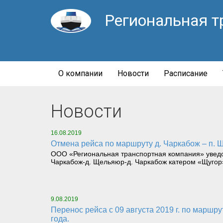
Региональная т
О компании
Новости
Расписание
Новости
16.08.2019
Отмена рейса по маршруту д. Чаркабож – п. 
ООО «Региональная транспортная компания» уведомл
Чаркабож-д. Щельяюр-д. Чаркабож катером «Щугор
9.08.2019
Перенос рейса с 09 августа 2019 г. по маршруту с. Усть-Цильма-с. Ермица-с. Усть-Цильма катером «Вангыр» переноситься на 10-11 августа 2019
года.