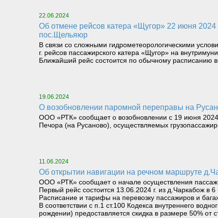
22.06.2024
Об отмене рейсов катера «Щугор» 22 июня 2024 г. и возобновлении рейсов 24 июня 2024 г. с 6 часов 00 минут по маршруту д.Чаркабож –
пос.Щельяюр
В связи со сложными гидрометеорологическими услови
г. рейсов пассажирского катера «Щугор» на внутримун
Ближайший рейс состоится по обычному расписанию в 6
19.06.2024
О возобновлении паромной переправы на Русано
ООО «РТК» сообщает о возобновлении с 19 июня 2024 г
Печора (на Русаново), осуществляемых грузопассажи
11.06.2024
Об открытии навигации на речном маршруте д.
ООО «РТК» сообщает о начале осуществления пассажир
Первый рейс состоится 13.06.2024 г. из д.Чаркабож в 6
Расписание и тарифы на перевозку пассажиров и бага
В соответствии с п.1 ст.100 Кодекса внутреннего вод
рождении) предоставляется скидка в размере 50% от с