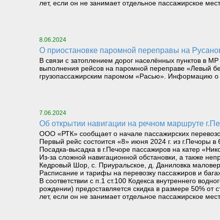
лет, если он не занимает отдельное пассажирское мест
8.06.2024
О приостановке паромной переправы на Русано
В связи с затоплением дорог населённых пунктов в МР
выполнения рейсов на паромной переправе «Левый бер
грузопассажирским паромом «Расью». Информацию о 
7.06.2024
Об открытии навигации на речном маршруте г.Печ
ООО «РТК» сообщает о начале пассажирских перевозок 
Первый рейс состоится «8» июня 2024 г. из г.Печоры в 
Посадка-высадка в г.Печоре пассажиров на катер «Нико
Из-за сложной навигационной обстановки, а также неп
Кедровый Шор, с. Приуральское, д. Даниловка маловер
Расписание и тарифы на перевозку пассажиров и бага
В соответствии с п.1 ст.100 Кодекса внутреннего вод
рождении) предоставляется скидка в размере 50% от с
лет, если он не занимает отдельное пассажирское мест