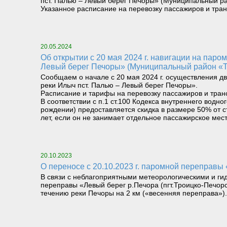
пст. Палью – Левый берег Печоры» (Муниципальный ра
Указанное расписание на перевозку пассажиров и тра
20.05.2024
Об открытии с 20 мая 2024 г. навигации на паромном маршруте «Правый берег реки Илыч пст. Усть-Илыч – Левый берег реки Илыч пст. Палью –
Левый берег Печоры» (Муниципальный район «Т
Сообщаем о начале с 20 мая 2024 г. осуществления д
реки Илыч пст. Палью – Левый берег Печоры».
Расписание и тарифы на перевозку пассажиров и тран
В соответствии с п.1 ст.100 Кодекса внутреннего вод
рождении) предоставляется скидка в размере 50% от с
лет, если он не занимает отдельное пассажирское мест
20.10.2023
О переносе с 20.10.2023 г. паромной переправы
В связи с неблагоприятными метеорологическими и ги
переправы «Левый берег р.Печора (пгт.Троицко-Печор
течению реки Печоры на 2 км («весенняя переправа»).