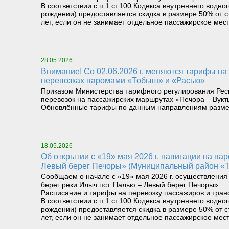
В соответствии с п.1 ст.100 Кодекса внутреннего вод
рождении) предоставляется скидка в размере 50% от с
лет, если он не занимает отдельное пассажирское мест
28.05.2026
Внимание! Со 02.06.2026 г. меняются тарифы на пассажирских перевозках катерами «Николай Герасимов» и «Щугор», а также на грузопассажирских
перевозках паромами «Тобыш» и «Расью»
Приказом Министерства тарифного регулирования Респ
перевозок на пассажирских маршрутах «Печора – Вукт
Обновлённые тарифы по данным направлениям разме
18.05.2026
Об открытии с «19» мая 2026 г. навигации на паромном маршруте «Правый берег реки Илыч пст. Усть-Илыч – Левый берег реки Илыч пст. Палью –
Левый берег Печоры» (Муниципальный район «Т
Сообщаем о начале с «19» мая 2026 г. осуществления
берег реки Илыч пст. Палью – Левый берег Печоры».
Расписание и тарифы на перевозку пассажиров и тран
В соответствии с п.1 ст.100 Кодекса внутреннего вод
рождении) предоставляется скидка в размере 50% от с
лет, если он не занимает отдельное пассажирское мест