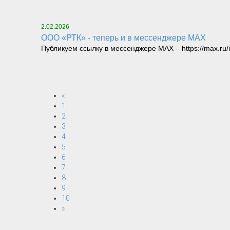
2.02.2026
ООО «РТК» - теперь и в мессенджере MAX
Публикуем ссылку в мессенджере MAX – https://max.ru/
«
1
2
3
4
5
6
7
8
9
10
»