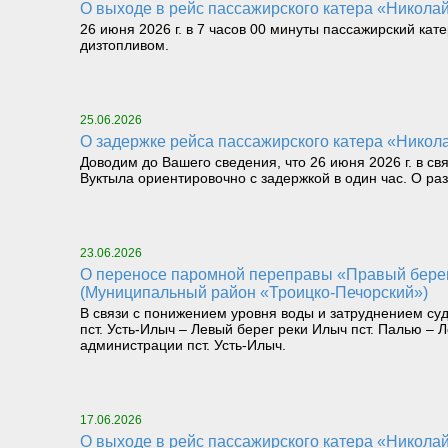
О выходе в рейс пассажирского катера «Николай 
26 июня 2026 г. в 7 часов 00 минуты пассажирский кат
дизтопливом.
25.06.2026
О задержке рейса пассажирского катера «Никола
Доводим до Вашего сведения, что 26 июня 2026 г. в св
Вуктыла ориентировочно с задержкой в один час. О р
23.06.2026
О переносе паромной переправы «Правый берег реки Илыч пст. Усть-Илыч – Левый берег реки Илыч пст. Палью – Левый берег Печоры»
(Муниципальный район «Троицко-Печорский»)
В связи с понижением уровня воды и затруднением су
пст. Усть-Илыч – Левый берег реки Илыч пст. Палью 
администрации пст. Усть-Илыч.
17.06.2026
О выходе в рейс пассажирского катера «Николай 