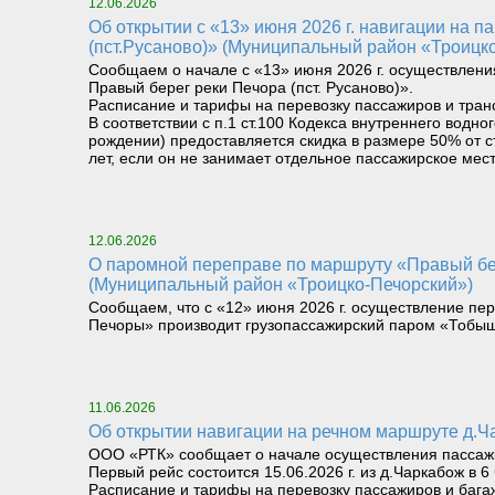
12.06.2026
Об открытии с «13» июня 2026 г. навигации на паромном маршруте «Левый берег реки Печора (Троицко-Печорск) – Правый берег реки Печора
(пст.Русаново)» (Муниципальный район «Троицк
Сообщаем о начале с «13» июня 2026 г. осуществлени
Правый берег реки Печора (пст. Русаново)».
Расписание и тарифы на перевозку пассажиров и тран
В соответствии с п.1 ст.100 Кодекса внутреннего вод
рождении) предоставляется скидка в размере 50% от с
лет, если он не занимает отдельное пассажирское мест
12.06.2026
О паромной переправе по маршруту «Правый берег реки Илыч пст. Усть-Илыч – Левый берег реки Илыч пст. Палью – Левый берег Печоры»
(Муниципальный район «Троицко-Печорский»)
Сообщаем, что с «12» июня 2026 г. осуществление пер
Печоры» производит грузопассажирский паром «Тобыш
11.06.2026
Об открытии навигации на речном маршруте д.
ООО «РТК» сообщает о начале осуществления пассажир
Первый рейс состоится 15.06.2026 г. из д.Чаркабож в 6
Расписание и тарифы на перевозку пассажиров и бага