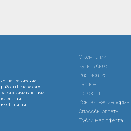
О компании
я
Купить билет
Расписание
ляет пассажирские
Тарифы
е районы Печорского
Новости
ссажирскими катерами
человека и
Контактная информа
ью 40 тонн и
Способы оплаты
Публичная оферта