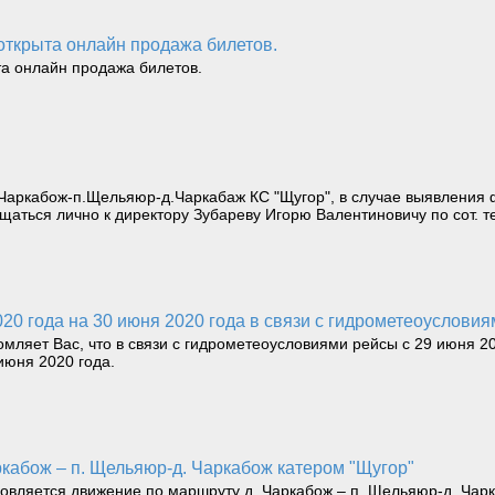
открыта онлайн продажа билетов.
а онлайн продажа билетов.
ркабож-п.Щельяюр-д.Чаркабаж КС "Щугор", в случае выявления ф
щаться лично к директору Зубареву Игорю Валентиновичу по сот. т
020 года на 30 июня 2020 года в связи с гидрометеоуслови
яет Вас, что в связи с гидрометеоусловиями рейсы с 29 июня 202
июня 2020 года.
ркабож – п. Щельяюр-д. Чаркабож катером "Щугор"
новляется движение по маршруту д. Чаркабож – п. Щельяюр-д. Чар