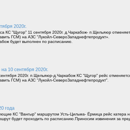
тября 2020г.
 КС "Щугор" 11 сентября 2020г. д.Чаркабож- п.Щельяюр отменяет
равить ГСМ) на АЗС "Лукойл-СевероЗападнефтепродукт».
абож будет выполнен по расписанию.
на 10 сентября 2020г.
нтября 2020г. п.Щельяюр-д.Чаркабож КС "Щугор" рейс отменяетс
равить ГСМ) на АЗС "Лукойл-СевероЗападнефтепродукт".
20 года
щие КС "Вангыр" маршрутом Усть-Цильма- Ёрмица рейс катера на 
ршрут будет проходить по расписанию.Приносим извинения за пре