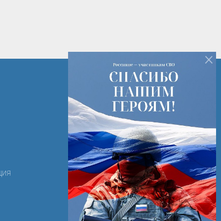
×
+7 (82142) 7-14-16
+7 (82142) 3-28-15
РК г. Печора ул. Лесная д. 2
ooortk-2011@mail.ru
ция
Режим работы с 8:00 - 17:00