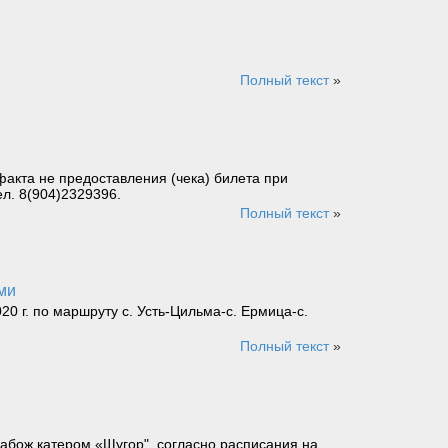
Полный текст
»
акта не предоставления (чека) билета при
ел. 8(904)2329396.
Полный текст
»
ями
0 г. по маршруту с. Усть-Цильма-с. Ермица-с.
Полный текст
»
кабож катером «Щугор", согласно расписания на