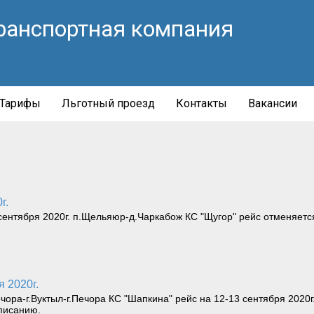
ранспортная компания
Тарифы
Льготный проезд
Контакты
Вакансии
г.
нтября 2020г. п.Щельяюр-д.Чаркабож КС "Щугор" рейс отменяется
я 2020г.
а-г.Вуктыл-г.Печора КС "Шапкина" рейс на 12-13 сентября 2020г.
списанию.