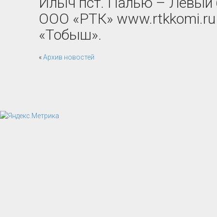
Илыч пст. Палью – Левый 
ООО «РТК» www.rtkkomi.ru 
«Тобыш».
«
Архив новостей