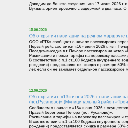
Доводим до Вашего сведения, что 17 июня 2026 г. в
Вуктыла ориентировочно с задержкой в два часа. 
15.06.2026
Об открытии навигации на речном маршруте г.
ООО «РТК» сообщает о начале пассажирских перевоз
Первый рейс состоится «16» июня 2026 г. из г. Печо
Посадка-высадка в г. Печоре пассажиров на катер «
Расписание и новые тарифы на перевозку пассажир
В соответствии с п.1 ст.100 Кодекса внутреннего 
рождении) предоставляется скидка в размере 50% о
лет, если он не занимает отдельное пассажирское м
12.06.2026
Об открытии с «13» июня 2026 г. навигации на паромном маршруте «Левый берег реки Печора (Троицко-Печорск) – Правый берег реки Печора
(пст.Русаново)» (Муниципальный район «Трои
Сообщаем о начале с «13» июня 2026 г. осуществл
Правый берег реки Печора (пст. Русаново)».
Расписание и тарифы на перевозку пассажиров и т
В соответствии с п.1 ст.100 Кодекса внутреннего 
рождении) предоставляется скидка в размере 50% о