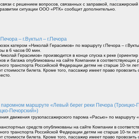
 связи с решением вопросов, связанных с заправкой, пассажирский 
О развитии ситуации ООО «РТК» сообщит дополнительно.
Печора – г.Вуктыл – г.Печора
ок катером «Николай Герасимов» по маршруту г.Печора – г.Вуктыл 
ры в 6 часов 00 мин.
Николай Герасимов» производится в конце спуска к реке (ориентир
ов и багажа опубликованы на сайте Компании в соответствующих 
водного транспорта Российской Федерации детям не старше 10-ти л
т стоимости билета. Кроме того, пассажир имеет право провозить 
есто.
цко-Печорский»)
ения движения грузопассажирского парома «Расью» по маршруту «
ранспортных средств опубликованы на сайте Компании в соответст
водного транспорта Российской Федерации детям не старше 10-ти л
т стоимости билета. Кроме того, пассажир имеет право провозить 