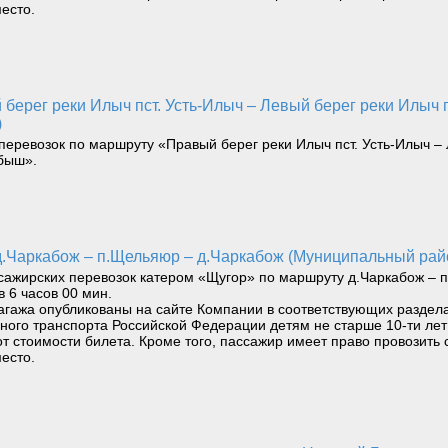
есто.
)
перевозок по маршруту «Правый берег реки Илыч пст. Усть-Илыч – 
быш».
 д.Чаркабож – п.Щельяюр – д.Чаркабож (Муниципальный ра
жирских перевозок катером «Щугор» по маршруту д.Чаркабож – п.
в 6 часов 00 мин.
агажа опубликованы на сайте Компании в соответствующих раздела
водного транспорта Российской Федерации детям не старше 10-ти л
т стоимости билета. Кроме того, пассажир имеет право провозить 
есто.