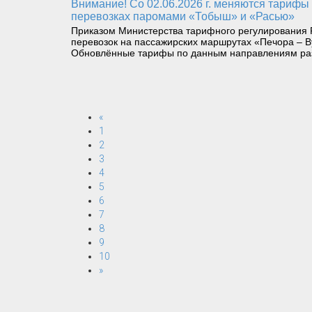
Внимание! Со 02.06.2026 г. меняются тарифы на пассажирских перевозках катерами «Николай Герасимов» и «Щугор», а также на грузопассажирских
перевозках паромами «Тобыш» и «Расью»
Приказом Министерства тарифного регулирования Р
перевозок на пассажирских маршрутах «Печора – В
Обновлённые тарифы по данным направлениям ра
«
1
2
3
4
5
6
7
8
9
10
»