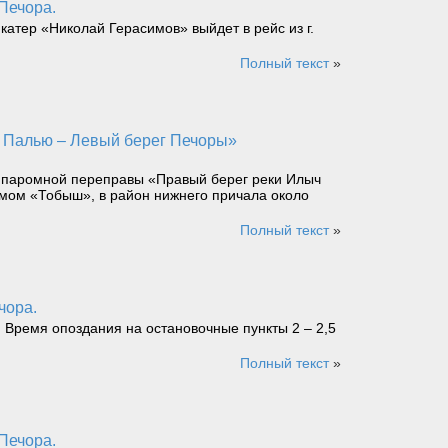
 Печора.
катер «Николай Герасимов» выйдет в рейс из г.
Полный текст
»
. паромной переправы «Правый берег реки Илыч
омом «Тобыш», в район нижнего причала около
Полный текст
»
чора.
. Время опоздания на остановочные пункты 2 – 2,5
Полный текст
»
 Печора.