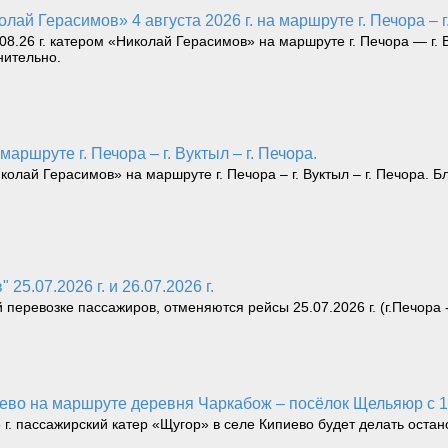
лай Герасимов» 4 августа 2026 г. на маршруте г. Печора – г
.26 г. катером «Николай Герасимов» на маршруте г. Печора — г. В
нительно.
маршруте г. Печора – г. Вуктыл – г. Печора.
ай Герасимов» на маршруте г. Печора – г. Вуктыл – г. Печора. Бл
25.07.2026 г. и 26.07.2026 г.
ревозке пассажиров, отменяются рейсы 25.07.2026 г. (г.Печора - г.В
иево на маршруте деревня Чаркабож – посёлок Щельяюр с 10
6 г. пассажирский катер «Щугор» в селе Кипиево будет делать остан