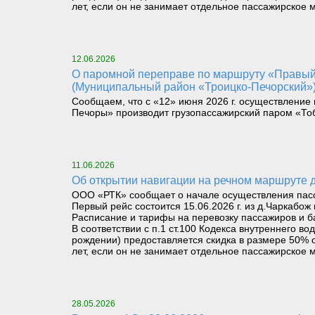
лет, если он не занимает отдельное пассажирское м
12.06.2026
О паромной переправе по маршруту «Правый берег реки Илыч пст. Усть-Илыч – Левый берег реки Илыч пст. Палью – Левый берег Печоры»
(Муниципальный район «Троицко-Печорский»
Сообщаем, что с «12» июня 2026 г. осуществление 
Печоры» производит грузопассажирский паром «То
11.06.2026
Об открытии навигации на речном маршруте
ООО «РТК» сообщает о начале осуществления пасса
Первый рейс состоится 15.06.2026 г. из д.Чаркабож 
Расписание и тарифы на перевозку пассажиров и б
В соответствии с п.1 ст.100 Кодекса внутреннего 
рождении) предоставляется скидка в размере 50% о
лет, если он не занимает отдельное пассажирское м
28.05.2026