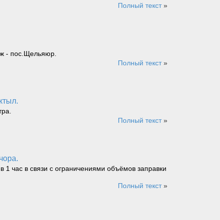
Полный текст
»
ж - пос.Щельяюр.
Полный текст
»
ктыл.
тра.
Полный текст
»
чора.
 в 1 час в связи с ограничениями объёмов заправки
Полный текст
»