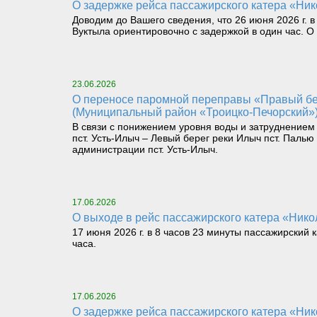
О задержке рейса пассажирского катера «Нико
Доводим до Вашего сведения, что 26 июня 2026 г. в
Вуктыла ориентировочно с задержкой в один час. 
23.06.2026
О переносе паромной переправы «Правый берег реки Илыч пст. Усть-Илыч – Левый берег реки Илыч пст. Палью – Левый берег Печоры»
(Муниципальный район «Троицко-Печорский»
В связи с понижением уровня воды и затруднением
пст. Усть-Илыч – Левый берег реки Илыч пст. Пал
администрации пст. Усть-Илыч.
17.06.2026
О выходе в рейс пассажирского катера «Никол
17 июня 2026 г. в 8 часов 23 минуты пассажирский 
часа.
17.06.2026
О задержке рейса пассажирского катера «Нико