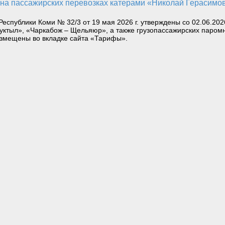
еспублики Коми № 32/3 от 19 мая 2026 г. утверждены со 02.06.20
уктыл», «Чаркабож – Щельяюр», а также грузопассажирских паром
змещены во вкладке сайта «Тарифы».