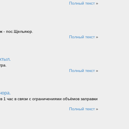
Полный текст
»
ж - пос.Щельяюр.
Полный текст
»
ктыл.
тра.
Полный текст
»
чора.
 в 1 час в связи с ограничениями объёмов заправки
Полный текст
»