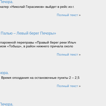
 Печора.
катер «Николай Герасимов» выйдет в рейс из г.
Полный текст
»
. паромной переправы «Правый берег реки Илыч
омом «Тобыш», в район нижнего причала около
Полный текст
»
чора.
. Время опоздания на остановочные пункты 2 – 2,5
Полный текст
»
 Печора.