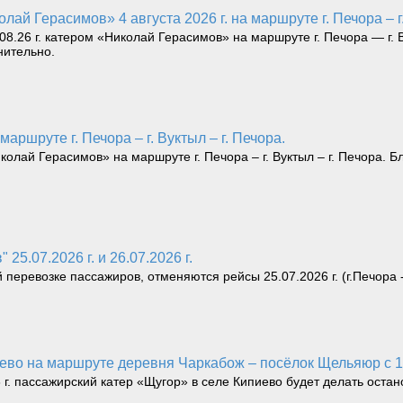
лай Герасимов» 4 августа 2026 г. на маршруте г. Печора – г
.26 г. катером «Николай Герасимов» на маршруте г. Печора — г. В
нительно.
маршруте г. Печора – г. Вуктыл – г. Печора.
ай Герасимов» на маршруте г. Печора – г. Вуктыл – г. Печора. Бл
25.07.2026 г. и 26.07.2026 г.
ревозке пассажиров, отменяются рейсы 25.07.2026 г. (г.Печора - г.В
иево на маршруте деревня Чаркабож – посёлок Щельяюр с 10
6 г. пассажирский катер «Щугор» в селе Кипиево будет делать остан