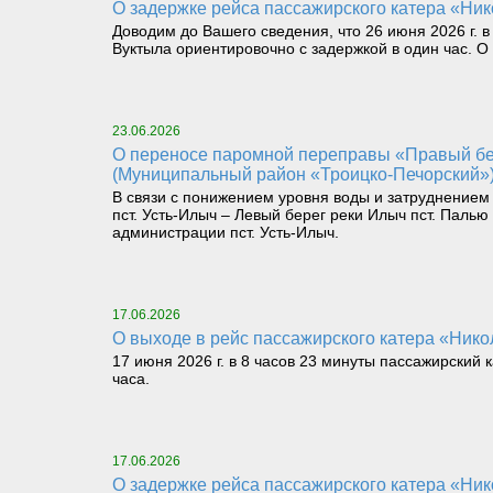
О задержке рейса пассажирского катера «Нико
Доводим до Вашего сведения, что 26 июня 2026 г. в
Вуктыла ориентировочно с задержкой в один час. 
23.06.2026
О переносе паромной переправы «Правый берег реки Илыч пст. Усть-Илыч – Левый берег реки Илыч пст. Палью – Левый берег Печоры»
(Муниципальный район «Троицко-Печорский»
В связи с понижением уровня воды и затруднением
пст. Усть-Илыч – Левый берег реки Илыч пст. Пал
администрации пст. Усть-Илыч.
17.06.2026
О выходе в рейс пассажирского катера «Никол
17 июня 2026 г. в 8 часов 23 минуты пассажирский 
часа.
17.06.2026
О задержке рейса пассажирского катера «Нико