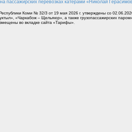
еспублики Коми № 32/3 от 19 мая 2026 г. утверждены со 02.06.20
уктыл», «Чаркабож – Щельяюр», а также грузопассажирских паром
змещены во вкладке сайта «Тарифы».