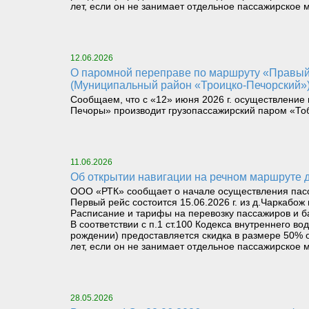
лет, если он не занимает отдельное пассажирское м
12.06.2026
О паромной переправе по маршруту «Правый берег реки Илыч пст. Усть-Илыч – Левый берег реки Илыч пст. Палью – Левый берег Печоры»
(Муниципальный район «Троицко-Печорский»
Сообщаем, что с «12» июня 2026 г. осуществление 
Печоры» производит грузопассажирский паром «То
11.06.2026
Об открытии навигации на речном маршруте
ООО «РТК» сообщает о начале осуществления пасса
Первый рейс состоится 15.06.2026 г. из д.Чаркабож 
Расписание и тарифы на перевозку пассажиров и б
В соответствии с п.1 ст.100 Кодекса внутреннего 
рождении) предоставляется скидка в размере 50% о
лет, если он не занимает отдельное пассажирское м
28.05.2026