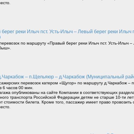
есто.
)
перевозок по маршруту «Правый берег реки Илыч пст. Усть-Илыч – 
быш».
 д.Чаркабож – п.Щельяюр – д.Чаркабож (Муниципальный ра
жирских перевозок катером «Щугор» по маршруту д.Чаркабож – п.
в 6 часов 00 мин.
агажа опубликованы на сайте Компании в соответствующих раздела
водного транспорта Российской Федерации детям не старше 10-ти л
т стоимости билета. Кроме того, пассажир имеет право провозить 
есто.