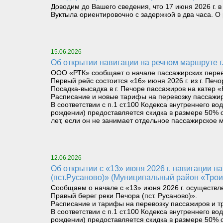
Доводим до Вашего сведения, что 17 июня 2026 г. в
Вуктыла ориентировочно с задержкой в два часа. 
15.06.2026
Об открытии навигации на речном маршруте г.
ООО «РТК» сообщает о начале пассажирских перевоз
Первый рейс состоится «16» июня 2026 г. из г. Печо
Посадка-высадка в г. Печоре пассажиров на катер «
Расписание и новые тарифы на перевозку пассажир
В соответствии с п.1 ст.100 Кодекса внутреннего 
рождении) предоставляется скидка в размере 50% о
лет, если он не занимает отдельное пассажирское м
12.06.2026
Об открытии с «13» июня 2026 г. навигации на паромном маршруте «Левый берег реки Печора (Троицко-Печорск) – Правый берег реки Печора
(пст.Русаново)» (Муниципальный район «Трои
Сообщаем о начале с «13» июня 2026 г. осуществл
Правый берег реки Печора (пст. Русаново)».
Расписание и тарифы на перевозку пассажиров и т
В соответствии с п.1 ст.100 Кодекса внутреннего 
рождении) предоставляется скидка в размере 50% о