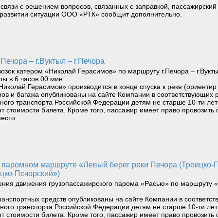
 связи с решением вопросов, связанных с заправкой, пассажирский 
О развитии ситуации ООО «РТК» сообщит дополнительно.
Печора – г.Вуктыл – г.Печора
ок катером «Николай Герасимов» по маршруту г.Печора – г.Вуктыл 
ры в 6 часов 00 мин.
Николай Герасимов» производится в конце спуска к реке (ориентир
ов и багажа опубликованы на сайте Компании в соответствующих 
водного транспорта Российской Федерации детям не старше 10-ти л
т стоимости билета. Кроме того, пассажир имеет право провозить 
есто.
цко-Печорский»)
ения движения грузопассажирского парома «Расью» по маршруту «
ранспортных средств опубликованы на сайте Компании в соответст
водного транспорта Российской Федерации детям не старше 10-ти л
т стоимости билета. Кроме того, пассажир имеет право провозить 