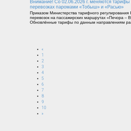
Внимание! Со 02.06.2026 г. меняются тарифы на пассажирских перевозках катерами «Николай Герасимов» и «Щугор», а также на грузопассажирских
перевозках паромами «Тобыш» и «Расью»
Приказом Министерства тарифного регулирования Р
перевозок на пассажирских маршрутах «Печора – В
Обновлённые тарифы по данным направлениям ра
«
1
2
3
4
5
6
7
8
9
10
»