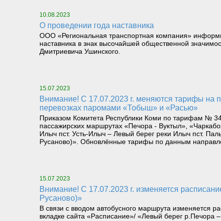
10.08.2023
О проведении года наставника
ООО «Региональная транспортная компания» информируе
наставника в знак высочайшей общественной значимост
Дмитриевича Ушинского.
15.07.2023
Внимание! С 17.07.2023 г. меняются тарифы на пассажирских перевозках катерами «Николай Герасимов» и «Щугор», а также на грузопассажирских
перевозках паромами «Тобыш» и «Расью»
Приказом Комитета Республики Коми по тарифам № 34/
пассажирских маршрутах «Печора - Вуктыл», «Чаркабо
Илыч пст. Усть-Илыч – Левый берег реки Илыч пст. Пал
Русаново)». Обновлённые тарифы по данным направл
15.07.2023
Внимание! С 17.07.2023 г. изменяется расписание паромной переправы «Левый берег р.Печора (пгт.Троицко-Печорск) – правый берег р.Печора (на
Русаново)»
В связи с вводом автобусного маршрута изменяется 
вкладке сайта «Расписание»/ «Левый берег р.Печора –