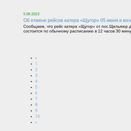
5.06.2023
Об отмене рейсов катера «Щугор» 05 июня и во
Сообщаем, что рейс катера «Щугор» от пос.Щельяюр д
состоится по обычному расписанию в 12 часов 30 мину
«
1
2
3
4
5
6
7
8
9
10
»