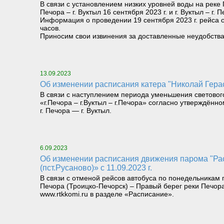
В связи с установлением низких уровней воды на рек
Печора – г. Вуктыл 16 сентября 2023 г. и г. Вуктыл – г. 
Информация о проведении 19 сентября 2023 г. рейса от
часов.
Приносим свои извинения за доставленные неудобства
13.09.2023
Об изменении расписания катера "Николай Герас
В связи с наступлением периода уменьшения светового
«г.Печора – г.Вуктыл – г.Печора» согласно утверждён
г. Печора — г. Вуктыл.
6.09.2023
Об изменении расписания движения парома "Расью" на маршруте «Левый берег реки Печора (Троицко-Печорск) – Правый берег реки Печора
(пст.Русаново)» с 11.09.2023 г.
В связи с отменой рейсов автобуса по понедельникам 
Печора (Троицко-Печорск) – Правый берег реки Печор
www.rtkkomi.ru в разделе «Расписание».