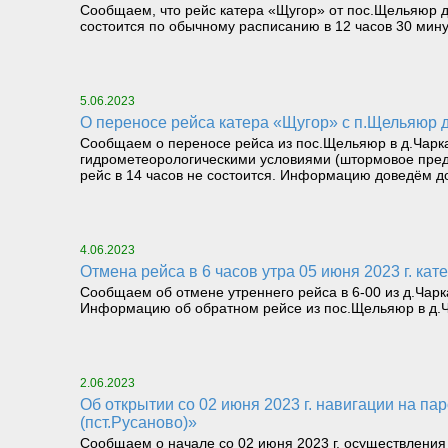
Сообщаем, что рейс катера «Щугор» от пос.Щельяюр д
состоится по обычному расписанию в 12 часов 30 мину
5.06.2023
О переносе рейса катера «Щугор» с п.Щельяюр до
Сообщаем о переносе рейса из пос.Щельяюр в д.Чаркабо
гидрометеорологическими условиями (штормовое преду
рейс в 14 часов не состоится. Информацию доведём до
4.06.2023
Отмена рейса в 6 часов утра 05 июня 2023 г. к
Сообщаем об отмене утреннего рейса в 6-00 из д.Чар
Информацию об обратном рейсе из пос.Щельяюр в д.Ча
2.06.2023
Об открытии со 02 июня 2023 г. навигации на паромном маршруте «Левый берег реки Печора (Троицко-Печорск) – Правый берег реки Печора
(пст.Русаново)»
Сообщаем о начале со 02 июня 2023 г. осуществления