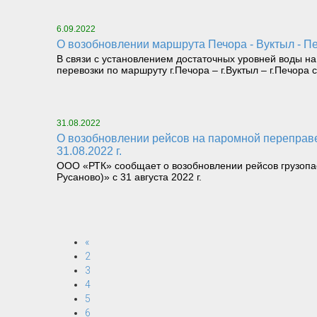
6.09.2022
О возобновлении маршрута Печора - Вуктыл - Пе
В связи с установлением достаточных уровней воды на
перевозки по маршруту г.Печора – г.Вуктыл – г.Печор
31.08.2022
О возобновлении рейсов на паромной переправе МР "Троицко-Печорский": «Левый берег р.Печора – правый берег р.Печора (на Русаново)» с
31.08.2022 г.
ООО «РТК» сообщает о возобновлении рейсов грузопа
Русаново)» с 31 августа 2022 г.
«
2
3
4
5
6