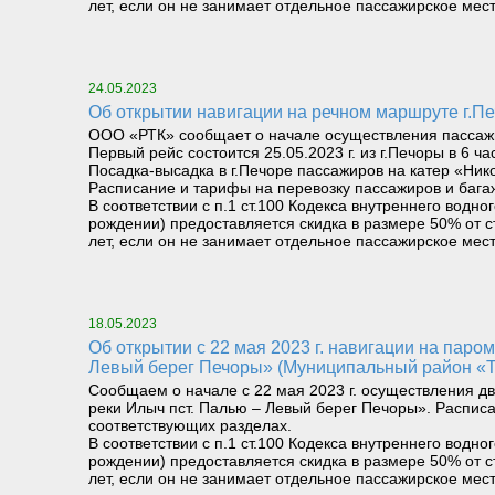
лет, если он не занимает отдельное пассажирское мест
24.05.2023
Об открытии навигации на речном маршруте г.Печ
ООО «РТК» сообщает о начале осуществления пассажирс
Первый рейс состоится 25.05.2023 г. из г.Печоры в 6 ча
Посадка-высадка в г.Печоре пассажиров на катер «Ник
Расписание и тарифы на перевозку пассажиров и бага
В соответствии с п.1 ст.100 Кодекса внутреннего вод
рождении) предоставляется скидка в размере 50% от с
лет, если он не занимает отдельное пассажирское мест
18.05.2023
Об открытии с 22 мая 2023 г. навигации на паромном маршруте «Правый берег реки Илыч пст. Усть-Илыч – Левый берег реки Илыч пст. Палью –
Левый берег Печоры» (Муниципальный район «Т
Сообщаем о начале с 22 мая 2023 г. осуществления д
реки Илыч пст. Палью – Левый берег Печоры». Распис
соответствующих разделах.
В соответствии с п.1 ст.100 Кодекса внутреннего вод
рождении) предоставляется скидка в размере 50% от с
лет, если он не занимает отдельное пассажирское мест