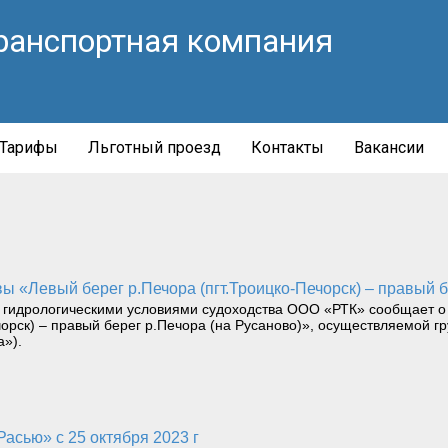
ранспортная компания
Тарифы
Льготный проезд
Контакты
Вакансии
авы «Левый берег р.Печора (пгт.Троицко-Печорск) – правый 
 гидрологическими условиями судоходства ООО «РТК» сообщает о п
чорск) – правый берег р.Печора (на Русаново)», осуществляемой 
а»).
асью» с 25 октября 2023 г