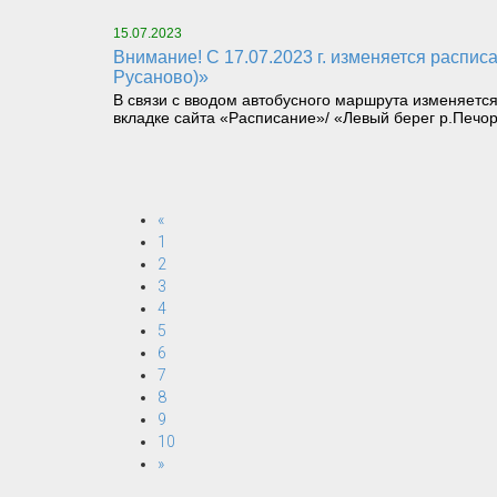
15.07.2023
Внимание! С 17.07.2023 г. изменяется расписание паромной переправы «Левый берег р.Печора (пгт.Троицко-Печорск) – правый берег р.Печора (на
Русаново)»
В связи с вводом автобусного маршрута изменяет
вкладке сайта «Расписание»/ «Левый берег р.Печор
«
1
2
3
4
5
6
7
8
9
10
»