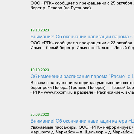
ООО «РТК» сообщает о прекращении с 25 октября 2
берег р. Печора (на Русаново).
19.10.2023
Внимание! Об окончании навигации парома «
ООО «РТК» сообщает о прекращении с 23 октября 2
Илыч – Левый берег р. Илыч пст. Палью – Левый бе
10.10.2023
Об изменении расписания парома "Расью" с 1
В связи с наступлением периода уменьшения светов
берег реки Печора (Троицко-Печорск) – Правый бе
«РТК» www.rtkkomi.ru в разделе «Расписание», вкла
25.09.2023
Внимание! Об окончании навигации катера «
Уважаемые пассажиры, ООО «РТК» информирует, что
маршруту д. Чаркабож – п. Щельяюр – д. Чаркабож.