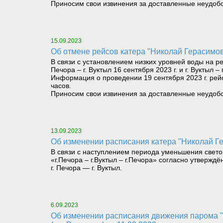
Приносим свои извинения за доставленные неудобс
15.09.2023
Об отмене рейсов катера "Николай Герасимов
В связи с установлением низких уровней воды на 
Печора – г. Вуктыл 16 сентября 2023 г. и г. Вуктыл – 
Информация о проведении 19 сентября 2023 г. рейса
часов.
Приносим свои извинения за доставленные неудобс
13.09.2023
Об изменении расписания катера "Николай Ге
В связи с наступлением периода уменьшения светов
«г.Печора – г.Вуктыл – г.Печора» согласно утверж
г. Печора — г. Вуктыл.
6.09.2023
Об изменении расписания движения парома "Расью" на маршруте «Левый берег реки Печора (Троицко-Печорск) – Правый берег реки Печора