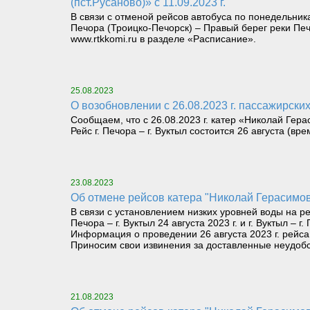
(пст.Русаново)» с 11.09.2023 г.
В связи с отменой рейсов автобуса по понедельник
Печора (Троицко-Печорск) – Правый берег реки Пе
www.rtkkomi.ru в разделе «Расписание».
25.08.2023
О возобновлении с 26.08.2023 г. пассажирски
Сообщаем, что с 26.08.2023 г. катер «Николай Гера
Рейс г. Печора – г. Вуктыл состоится 26 августа (вр
23.08.2023
Об отмене рейсов катера "Николай Герасимов
В связи с установлением низких уровней воды на 
Печора – г. Вуктыл 24 августа 2023 г. и г. Вуктыл – г.
Информация о проведении 26 августа 2023 г. рейса о
Приносим свои извинения за доставленные неудобс
21.08.2023