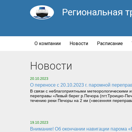
Региональная т
О компании
Новости
Расписание
Новости
20.10.2023
О переносе с 20.10.2023 г. паромной перепр
В связи с неблагоприятными метеорологическими и
переправы «Левый берег р.Печора (пгт.Троицко-Пе
течению реки Печоры на 2 км («весенняя переправ
19.10.2023
Внимание! Об окончании навигации парома «Р