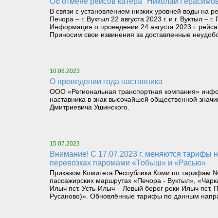
Об отмене рейсов катера "Николай Герасимов
В связи с установлением низких уровней воды на 
Печора – г. Вуктыл 22 августа 2023 г. и г. Вуктыл – г.
Информация о проведении 24 августа 2023 г. рейса о
Приносим свои извинения за доставленные неудобс
10.08.2023
О проведении года наставника
ООО «Региональная транспортная компания» информи
наставника в знак высочайшей общественной значим
Дмитриевича Ушинского.
15.07.2023
Внимание! С 17.07.2023 г. меняются тарифы на пассажирских перевозках катерами «Николай Герасимов» и «Щугор», а также на грузопассажирских
перевозках паромами «Тобыш» и «Расью»
Приказом Комитета Республики Коми по тарифам № 
пассажирских маршрутах «Печора - Вуктыл», «Чарк
Илыч пст. Усть-Илыч – Левый берег реки Илыч пст. 
Русаново)». Обновлённые тарифы по данным напр