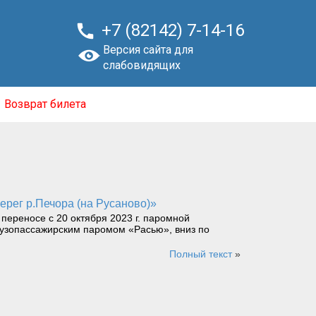

+7 (82142) 7-14-16
Версия сайта для
слабовидящих
Возврат билета
берег р.Печора (на Русаново)»
ереносе с 20 октября 2023 г. паромной
грузопассажирским паромом «Расью», вниз по
Полный текст
»