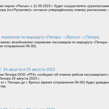
ам паром «Расью» с 11.09.2023 г. будет осуществлять грузопассаж
чора (пст.Русаново)» согласно утверждённому новому расписанию
х перевозок по маршруту г.Печора – г.Вуктыл – г.Печора
симов» возобновляет перевозки пассажиров по маршруту г.Печора – 
емя отправления 06-00).
" 24 августа и 25 августа 2023
реке Печора ООО «РТК» сообщает об отмене рейсов пассажирского 
 Печора 25 августа 2023 г.
т г. Печоры до г. Вуктыл (время отправления 06-00) будет доведен
тва.