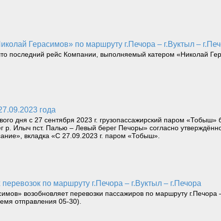
иколай Герасимов» по маршруту г.Печора – г.Вуктыл – г.Печ
 последний рейс Компании, выполняемый катером «Николай Герас
27.09.2023 года
ого дня с 27 сентября 2023 г. грузопассажирский паром «Тобыш» 
рег р. Илыч пст. Палью – Левый берег Печоры» согласно утверждён
ание», вкладка «С 27.09.2023 г. паром «Тобыш».
х перевозок по маршруту г.Печора – г.Вуктыл – г.Печора
симов» возобновляет перевозки пассажиров по маршруту г.Печора – 
время отправления 05-30).