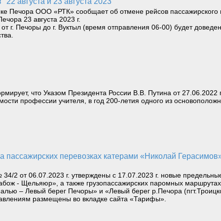
" 22 августа и 23 августа 2023
реке Печора ООО «РТК» сообщает об отмене рейсов пассажирского 
 Печора 23 августа 2023 г.
т г. Печоры до г. Вуктыл (время отправления 06-00) будет доведен
тва.
рует, что Указом Президента России В.В. Путина от 27.06.2022 г
ости профессии учителя, в год 200-летия одного из основоположн
34/2 от 06.07.2023 г. утверждены с 17.07.2023 г. новые предель
абож - Щельяюр», а также грузопассажирских паромных маршрутах
Палью – Левый берег Печоры» и «Левый берег р.Печора (пгт.Троицк
авлениям размещены во вкладке сайта «Тарифы».