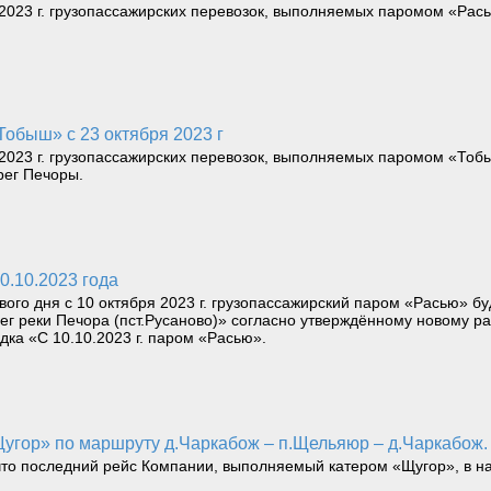
023 г. грузопассажирских перевозок, выполняемых паромом «Рас
Тобыш» с 23 октября 2023 г
023 г. грузопассажирских перевозок, выполняемых паромом «Тобыш
рег Печоры.
0.10.2023 года
ого дня с 10 октября 2023 г. грузопассажирский паром «Расью» б
рег реки Печора (пст.Русаново)» согласно утверждённому новому 
дка «С 10.10.2023 г. паром «Расью».
Щугор» по маршруту д.Чаркабож – п.Щельяюр – д.Чаркабож.
 последний рейс Компании, выполняемый катером «Щугор», в навиг